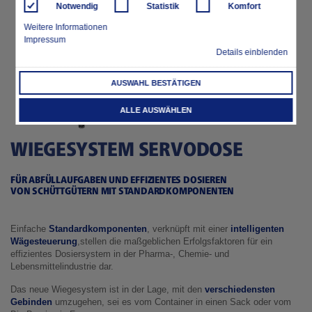
Notwendig
Statistik
Komfort
Weitere Informationen
Impressum
Details einblenden
AUSWAHL BESTÄTIGEN
ALLE AUSWÄHLEN
WIEGESYSTEM SERVODOSE
FÜR ABFÜLLAUFGABEN UND EFFIZIENTES DOSIEREN
VON SCHÜTTGÜTERN MIT STANDARDKOMPONENTEN
Einfache
Standardkomponenten
, verknüpft mit einer
intelligenten
Wägesteuerung
,stellen die maßgeblichen Erfolgsfaktoren für ein
effizientes Dosiersystem in der Pharma-, Chemie- und
Lebensmittelindustrie dar.
Das neue Wiegesystem ist in der Lage, mit den
verschiedensten
Gebinden
umzugehen, sei es vom Container in einen Sack oder vom