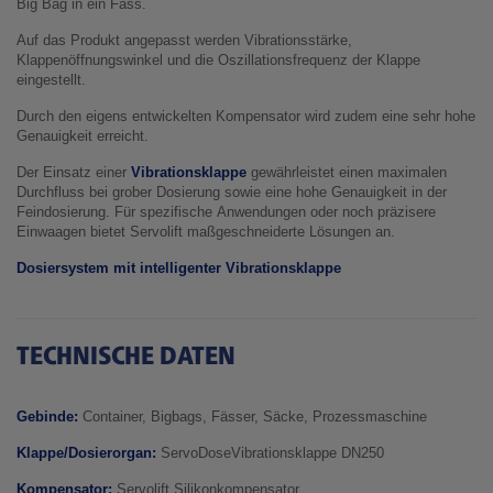
Big Bag in ein Fass.
Auf das Produkt angepasst werden Vibrationsstärke,
Klappenöffnungswinkel und die Oszillationsfrequenz der Klappe
eingestellt.
Durch den eigens entwickelten Kompensator wird zudem eine sehr hohe
Genauigkeit erreicht.
Der Einsatz einer
Vibrationsklappe
gewährleistet einen maximalen
Durchfluss bei grober Dosierung sowie eine hohe Genauigkeit in der
Feindosierung. Für spezifische Anwendungen oder noch präzisere
Einwaagen bietet Servolift maßgeschneiderte Lösungen an.
Dosiersystem mit intelligenter Vibrationsklappe
TECHNISCHE DATEN
Gebinde:
Container, Bigbags, Fässer, Säcke, Prozessmaschine
Klappe/Dosierorgan:
ServoDoseVibrationsklappe DN250
Kompensator:
Servolift Silikonkompensator