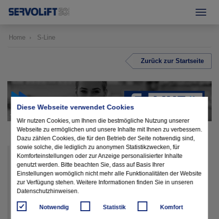
Home
S-Line
Zurück zur Startseite
Diese Webseite verwendet Cookies
Wir nutzen Cookies, um Ihnen die bestmögliche Nutzung unserer
Webseite zu ermöglichen und unsere Inhalte mit Ihnen zu verbessern.
Dazu zählen Cookies, die für den Betrieb der Seite notwendig sind,
sowie solche, die lediglich zu anonymen Statistikzwecken, für
Durch konsequente Weiterentwicklung und
Komforteinstellungen oder zur Anzeige personalisierter Inhalte
genutzt werden. Bitte beachten Sie, dass auf Basis Ihrer
Standardisierung der Produkte entstand die
Einstellungen womöglich nicht mehr alle Funktionalitäten der Website
neue "S-Line". Hauptaugenmerk liegt hier in
zur Verfügung stehen. Weitere Informationen finden Sie in unseren
Datenschutzhinweisen.
einer minimalen Durchlaufzeit in der
Konstruktion, Arbeitsvorbereitung und
Notwendig
Statistik
Komfort