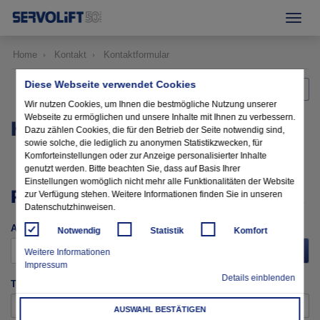
Home
Kontakt
Kontaktformular
Diese Webseite verwendet Cookies
Zurück zur Startseite
Wir nutzen Cookies, um Ihnen die bestmögliche Nutzung unserer
Webseite zu ermöglichen und unsere Inhalte mit Ihnen zu verbessern.
KONTAKTFORMULAR
Dazu zählen Cookies, die für den Betrieb der Seite notwendig sind,
sowie solche, die lediglich zu anonymen Statistikzwecken, für
Komforteinstellungen oder zur Anzeige personalisierter Inhalte
genutzt werden. Bitte beachten Sie, dass auf Basis Ihrer
Einstellungen womöglich nicht mehr alle Funktionalitäten der Website
PERSÖNLICHE ANGABEN
zur Verfügung stehen. Weitere Informationen finden Sie in unseren
Datenschutzhinweisen.
Anrede
Notwendig
Statistik
Komfort
Bitte wählen
Weitere Informationen
Impressum
Details einblenden
Titel
AUSWAHL BESTÄTIGEN