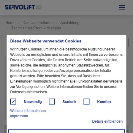
Home
Das Unternehmen
Ausbildung
Technischer Produktdesigner
Diese Webseite verwendet Cookies
Zurück zur Startseite
Wir nutzen Cookies, um Ihnen die bestmögliche Nutzung unserer
Webseite zu ermöglichen und unsere Inhalte mit Ihnen zu verbessern.
"Meine Ausbildung bei SERVOLIFT gefällt mir sehr gut, da ich
Dazu zählen Cookies, die für den Betrieb der Seite notwendig sind,
sowie solche, die lediglich zu anonymen Statistikzwecken, für
hier von der Konstruktionsphase bis zur Auslieferung einer
Komforteinstellungen oder zur Anzeige personalisierter Inhalte
Maschine alles miterlebe. In der Firma herrscht ein sehr gutes
genutzt werden. Bitte beachten Sie, dass auf Basis Ihrer
Einstellungen womöglich nicht mehr alle Funktionalitäten der Website
Arbeitsklima, wodurch ich mich schnell in meinen Arbeitsalltag
zur Verfügung stehen. Weitere Informationen finden Sie in unseren
einleben konnte. Ich bin froh darüber, während meiner
Datenschutzhinweisen.
Ausbildung ein Teil von SERVOLIFT sein zu dürfen".
Notwendig
Statistik
Komfort
#statement #azubi #drittesausbildungsjahr
Weitere Informationen
Impressum
Details einblenden