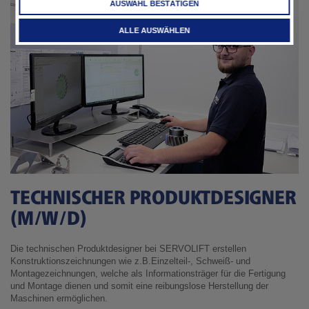
AUSWAHL BESTÄTIGEN
ALLE AUSWÄHLEN
TECHNISCHER PRODUKTDESIGNER
(M/W/D)
Die technischen Produktdesigner bei SERVOLIFT erstellen
Konstruktionszeichnungen wie z.B.Einzelteil-, Schweiß- und
Montagezeichnungen, welche als Informationsträger für die Fertigung
und Montage dienen und somit eine reibungslose Herstellung der
Maschinen ermöglichen.