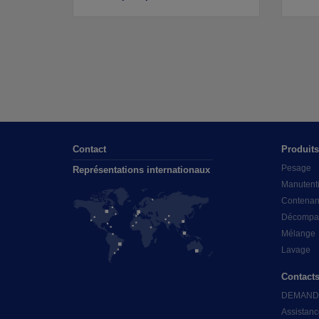
Contact
Produits
Pesage
Représentations internationaux
Manutent
Contenan
Décompac
Mélange
Lavage
Contact
DEMAND
Assistanc