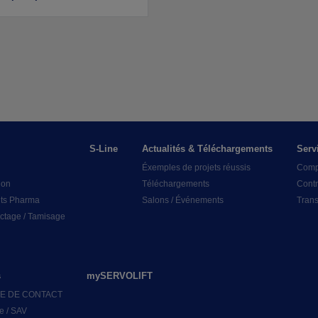
S-Line
Actualités & Téléchargements
Serv
Éxemples de projets réussis
Comp
ion
Téléchargements
Contr
ts Pharma
Salons / Événements
Trans
tage / Tamisage
s
mySERVOLIFT
E DE CONTACT
e / SAV