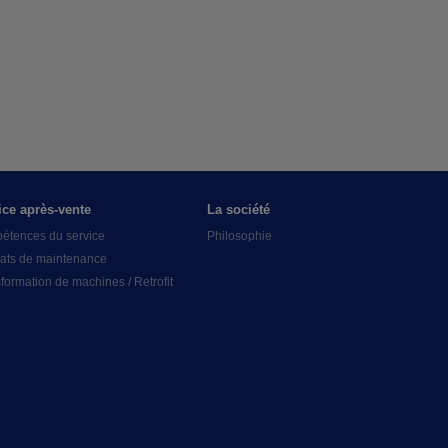
ice après-vente
La société
étences du service
Philosophie
ats de maintenance
formation de machines / Retrofit