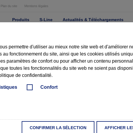
Plan du site
Mentions légales
Produits
S-Line
Actualités & Téléchargements
ous permettre d'utiliser au mieux notre site web et d'améliorer 
au fonctionnement du site, ainsi que les cookies utilisés uniqu
s paramètres de confort ou pour afficher un contenu personnalis
 que toutes les fonctionnalités du site web ne soient pas dispon
itique de confidentialité.
ISAGE
istiques
Confort
ssaire pour atteindre un dosage exact des matériaux bruts lors la préparation
ociation avec des systèmes de manutention en adéquation avec les propriétés 
CONFIRMER LA SÉLECTION
AFFICHER LE