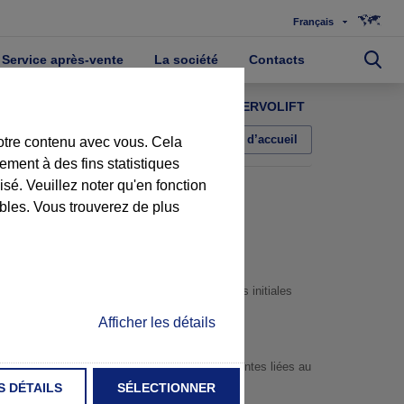
Français
Service après-vente
La société
Contacts
mySERVOLIFT
Retour à la page d’accueil
notre contenu avec vous. Cela
ement à des fins statistiques
é. Veuillez noter qu'en fonction
ibles. Vous trouverez de plus
 de la charge ou pour redonner leurs propriétés initiales
Afficher les détails
des matériaux bruts, du process et des contraintes liées au
S DÉTAILS
SÉLECTIONNER